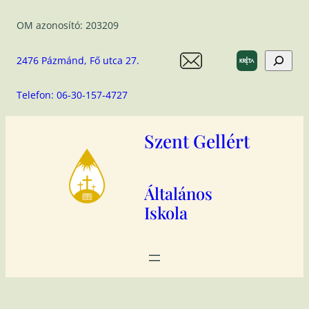
Ugrás
OM azonosító: 203209
a
tartalomhoz
Search
2476 Pázmánd, Fő utca 27.
Telefon: 06-30-157-4727
Szent Gellért
Általános
Iskola