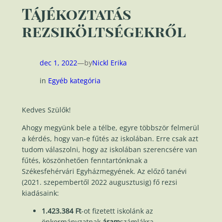
Tájékoztatás
rezsiköltségekről
dec 1, 2022
—
by
Nickl Erika
in
Egyéb kategória
Kedves Szülők!
Ahogy megyünk bele a télbe, egyre többször felmerül
a kérdés, hogy van-e fűtés az iskolában. Erre csak azt
tudom válaszolni, hogy az iskolában szerencsére van
fűtés, köszönhetően fenntartónknak a
Székesfehérvári Egyházmegyének. Az előző tanévi
(2021. szepembertől 2022 augusztusig) fő rezsi
kiadásaink:
1.423.384 Ft
-ot fizetett iskolánk az
önkormányzatnak
áram
számlákra.