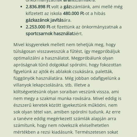
2.836.898 Ft
volt a
gáz
számlánk, ami mellé még
kifizetett az iskola
480.000 Ft
-ot a hibás
gázkazánok javítás
ára.
2.253.000 Ft
-ot fizettünk az önkormányzatnak a
sportcsarnok használat
áért.
Mivel kisgyerekek mellett nem tehetjük meg, hogy
túlságosan visszavesszük a fűtést, így megpróbáljuk
optimalizálni a használatot. Megpróbálunk olyan
apróságnak tűnő dolgokkal spórolni, hogy fokozottan
figyelünk az ajtók és ablakok csukására, paletták,
függönyök használatára. Még jobban odafigyelünk a
villanyok lekapcsolására, stb, illetve a
költségvetésünk olyan soraiban veszünk vissza, ami
nem megy a szakmai munka rovására. Mivel eddig is
észszerű keretek között igyekeztünk működni, nem
sok olyan tétel van, amiben spórolni tudunk. Az erre
a tanévre eddig megérkezett számlák alapján arra
számítunk, hogy nem növekszik elviselhetetlen
mértékben a rezsi kiadásunk. Természetesen sokat