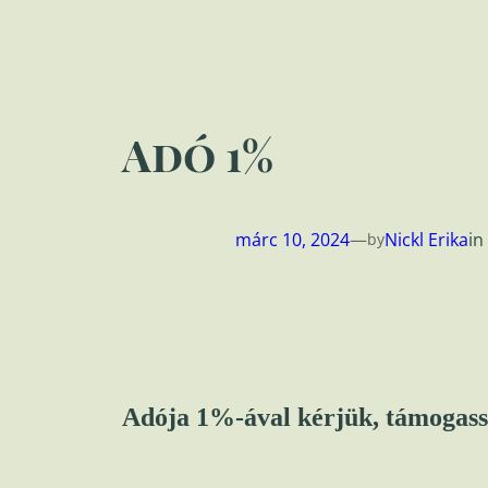
Adó 1%
márc 10, 2024
—
Nickl Erika
in
by
Adója 1%-ával kérjük, támogass