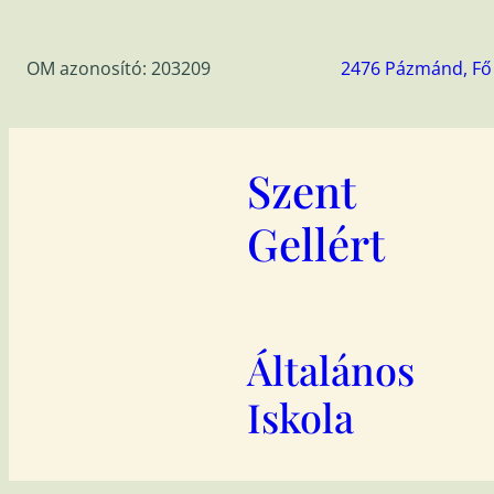
Ugrás
a
OM azonosító: 203209
2476 Pázmánd, Fő 
tartalomhoz
Szent
Gellért
Általános
Iskola