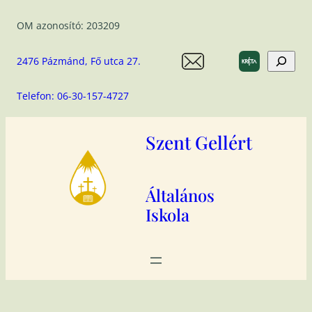
Ugrás
OM azonosító: 203209
a
tartalomhoz
Search
2476 Pázmánd, Fő utca 27.
Telefon: 06-30-157-4727
Szent Gellért
Általános
Iskola