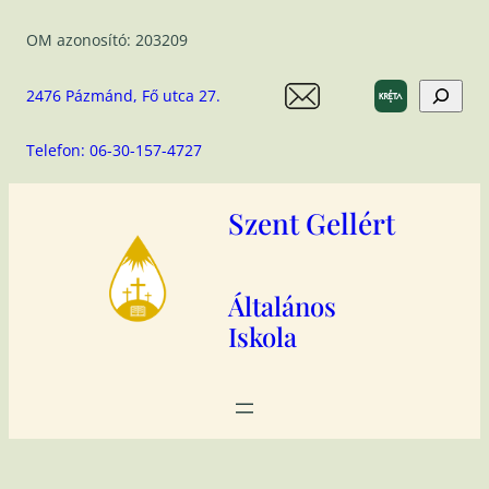
Ugrás
OM azonosító: 203209
a
tartalomhoz
Search
2476 Pázmánd, Fő utca 27.
Telefon: 06-30-157-4727
Szent Gellért
Általános
Iskola