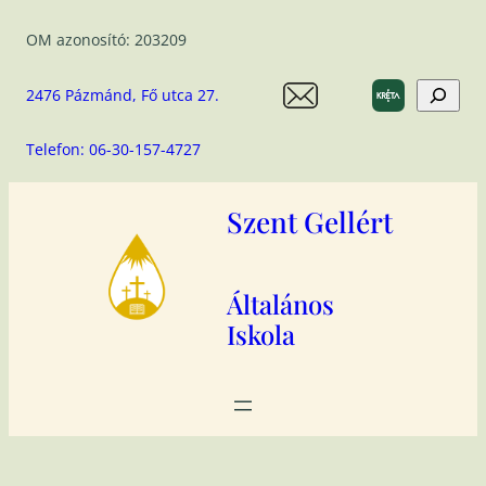
Ugrás
OM azonosító: 203209
a
tartalomhoz
Search
2476 Pázmánd, Fő utca 27.
Telefon: 06-30-157-4727
Szent Gellért
Általános
Iskola