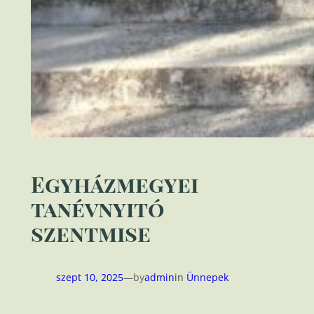
Egyházmegyei
tanévnyitó
szentmise
szept 10, 2025
—
by
admin
in
Ünnepek