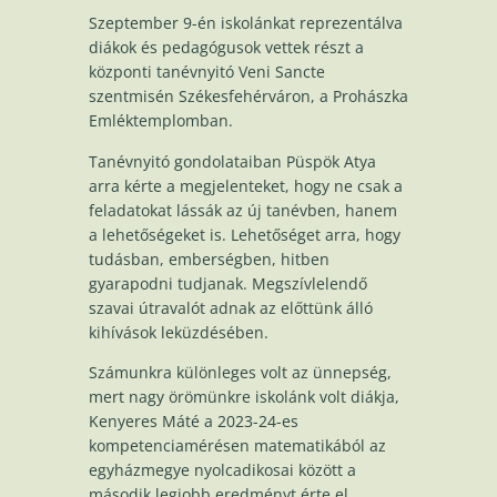
Szeptember 9-én iskolánkat reprezentálva
diákok és pedagógusok vettek részt a
központi tanévnyitó Veni Sancte
szentmisén Székesfehérváron, a Prohászka
Emléktemplomban.
Tanévnyitó gondolataiban Püspök Atya
arra kérte a megjelenteket, hogy ne csak a
feladatokat lássák az új tanévben, hanem
a lehetőségeket is. Lehetőséget arra, hogy
tudásban, emberségben, hitben
gyarapodni tudjanak. Megszívlelendő
szavai útravalót adnak az előttünk álló
kihívások leküzdésében.
Számunkra különleges volt az ünnepség,
mert nagy örömünkre iskolánk volt diákja,
Kenyeres Máté a 2023-24-es
kompetenciamérésen matematikából az
egyházmegye nyolcadikosai között a
második legjobb eredményt érte el.