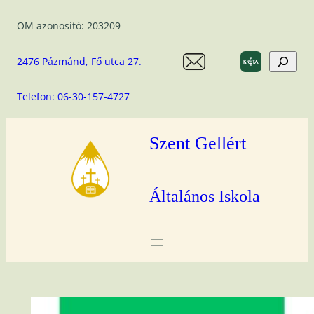
Ugrás
OM azonosító: 203209
a
tartalomhoz
Search
2476 Pázmánd, Fő utca 27.
Telefon: 06-30-157-4727
Szent Gellért
Általános Iskola