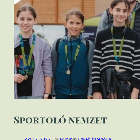
Sportoló nemzet
okt 17, 2025
—
by
admin
in
Egyéb kategória