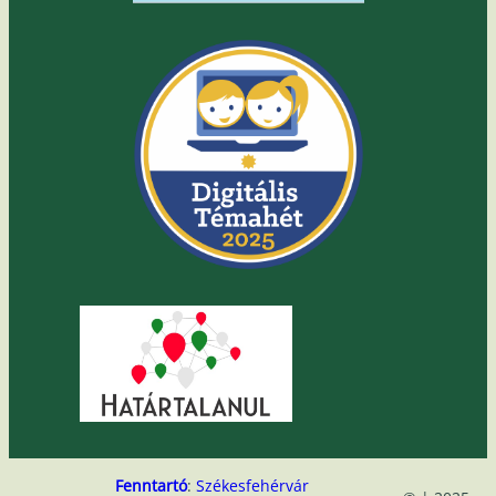
Fenntartó
:
Székesfehérvár