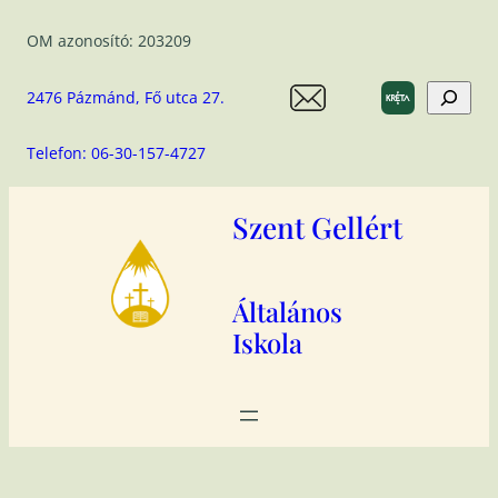
Ugrás
OM azonosító: 203209
a
tartalomhoz
Search
2476 Pázmánd, Fő utca 27.
Telefon: 06-30-157-4727
Szent Gellért
Általános
Iskola