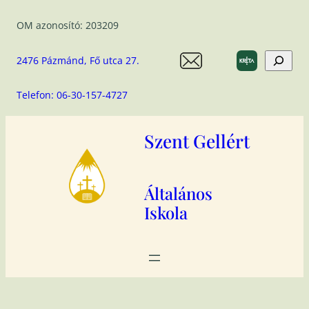
Ugrás
OM azonosító: 203209
a
tartalomhoz
Search
2476 Pázmánd, Fő utca 27.
Telefon: 06-30-157-4727
Szent Gellért
Általános
Iskola