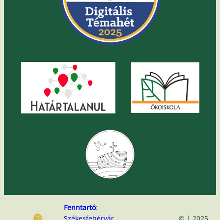
Fenntartó
:
Székesfehérvár
© | 2025