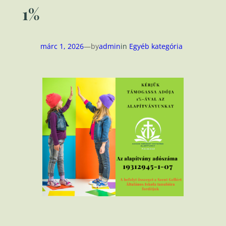
1%
márc 1, 2026
—
by
admin
in
Egyéb kategória