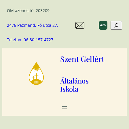
Ugrás
OM azonosító: 203209
a
tartalomhoz
Search
2476 Pázmánd, Fő utca 27.
Telefon: 06-30-157-4727
Szent Gellért
Általános
Iskola