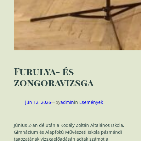
Furulya- és
zongoravizsga
jún 12, 2026
—
by
admin
in
Események
Június 2-án délután a Kodály Zoltán Általános Iskola,
Gimnázium és Alapfokú Művészeti Iskola pázmándi
tagozatának vizsgaelőadásán adtak számot a