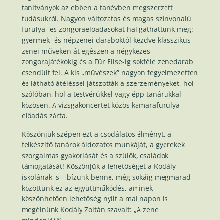
tanítványok az ebben a tanévben megszerzett
tudásukról. Nagyon változatos és magas színvonalú
furulya- és zongoraelőadásokat hallgathattunk meg:
gyermek- és népzenei daraboktól kezdve klasszikus
zenei műveken át egészen a négykezes
zongorajátékokig és a Für Elise-ig sokféle zenedarab
csendült fel. A kis „művészek” nagyon fegyelmezetten
és látható átéléssel játszották a szerzeményeket, hol
szólóban, hol a testvérükkel vagy épp tanárukkal
közösen. A vizsgakoncertet közös kamarafurulya
előadás zárta.
Köszönjük szépen ezt a csodálatos élményt, a
felkészítő tanárok áldozatos munkáját, a gyerekek
szorgalmas gyakorlását és a szülők, családok
támogatását! Köszönjük a lehetőséget a Kodály
iskolának is – bízunk benne, még sokáig megmarad
közöttünk ez az együttműködés, aminek
köszönhetően lehetőség nyílt a mai napon is
megélnünk Kodály Zoltán szavait: „A zene