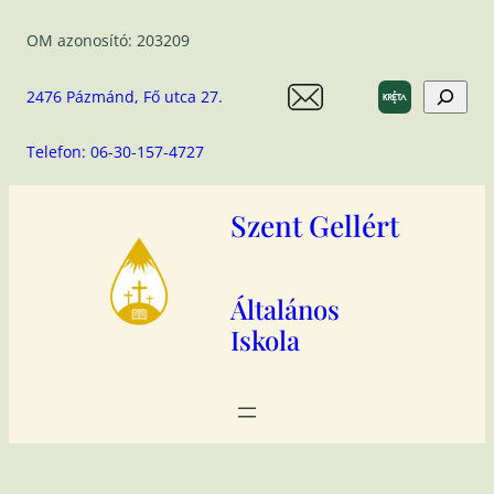
Ugrás
OM azonosító: 203209
a
tartalomhoz
Search
2476 Pázmánd, Fő utca 27.
Telefon: 06-30-157-4727
Szent Gellért
Általános
Iskola