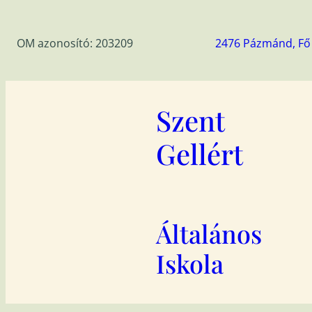
Ugrás
a
OM azonosító: 203209
2476 Pázmánd, Fő 
tartalomhoz
Szent
Gellért
Általános
Iskola