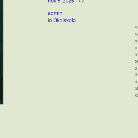
nov 5, 2025
—
by
admin
in
Ökoiskola
A
N
n
p
m
t
a
t
m
ö
k