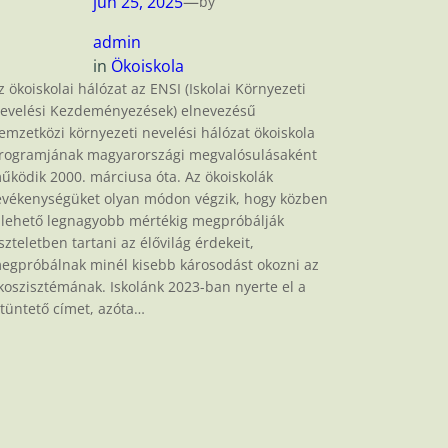
jún 25, 2025
—
by
admin
in
Ökoiskola
z ökoiskolai hálózat az ENSI (Iskolai Környezeti
evelési Kezdeményezések) elnevezésű
emzetközi környezeti nevelési hálózat ökoiskola
rogramjának magyarországi megvalósulásaként
űködik 2000. márciusa óta. Az ökoiskolák
evékenységüket olyan módon végzik, hogy közben
 lehető legnagyobb mértékig megpróbálják
iszteletben tartani az élővilág érdekeit,
egpróbálnak minél kisebb károsodást okozni az
koszisztémának. Iskolánk 2023-ban nyerte el a
itüntető címet, azóta…