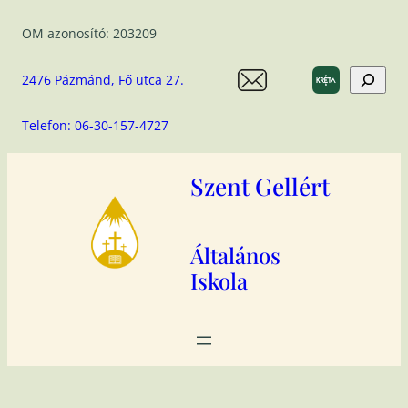
Ugrás
OM azonosító: 203209
a
tartalomhoz
Search
2476 Pázmánd, Fő utca 27.
Telefon: 06-30-157-4727
Szent Gellért
Általános
Iskola