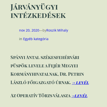
Járványügyi
intézkedések
nov 20, 2020
—
by
Roszik Mihaly
in
Egyéb kategória
Spányi Antal székesfehérvári
püspök levele a Fejér Megyei
Kormányhivatalnak, Dr. Petrin
László főigazgató úrnak.
-> levél
Az Operatív Törzs válasza
->levél