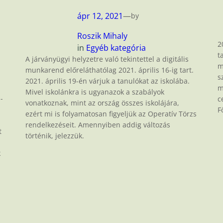
ápr 12, 2021
—
by
Roszik Mihaly
2
in
Egyéb kategória
t
A járványügyi helyzetre való tekintettel a digitális
m
munkarend előreláthatólag 2021. április 16-ig tart.
s
2021. április 19-én várjuk a tanulókat az iskolába.
m
Mivel iskolánkra is ugyanazok a szabályok
-
c
vonatkoznak, mint az ország összes iskolájára,
F
ezért mi is folyamatosan figyeljük az Operatív Törzs
rendelkezéseit. Amennyiben addig változás
t
történik, jelezzük.
k