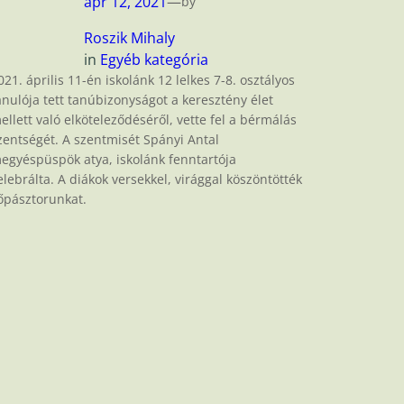
ápr 12, 2021
—
by
Roszik Mihaly
in
Egyéb kategória
021. április 11-én iskolánk 12 lelkes 7-8. osztályos
anulója tett tanúbizonyságot a keresztény élet
ellett való elköteleződéséről, vette fel a bérmálás
zentségét. A szentmisét Spányi Antal
egyéspüspök atya, iskolánk fenntartója
elebrálta. A diákok versekkel, virággal köszöntötték
őpásztorunkat.