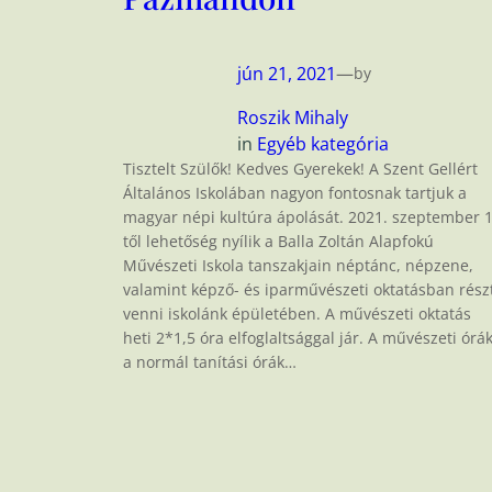
jún 21, 2021
—
by
Roszik Mihaly
in
Egyéb kategória
Tisztelt Szülők! Kedves Gyerekek! A Szent Gellért
Általános Iskolában nagyon fontosnak tartjuk a
magyar népi kultúra ápolását. 2021. szeptember 1
től lehetőség nyílik a Balla Zoltán Alapfokú
Művészeti Iskola tanszakjain néptánc, népzene,
valamint képző- és iparművészeti oktatásban rész
venni iskolánk épületében. A művészeti oktatás
heti 2*1,5 óra elfoglaltsággal jár. A művészeti órá
a normál tanítási órák…