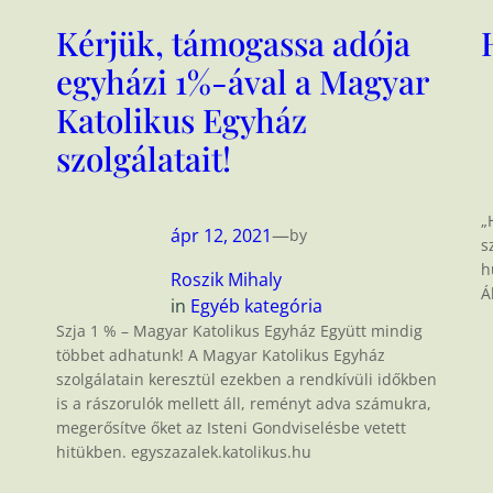
Kérjük, támogassa adója
egyházi 1%-ával a Magyar
Katolikus Egyház
szolgálatait!
„
ápr 12, 2021
—
by
s
h
Roszik Mihaly
Á
in
Egyéb kategória
Szja 1 % – Magyar Katolikus Egyház Együtt mindig
többet adhatunk! A Magyar Katolikus Egyház
szolgálatain keresztül ezekben a rendkívüli időkben
is a rászorulók mellett áll, reményt adva számukra,
megerősítve őket az Isteni Gondviselésbe vetett
hitükben. egyszazalek.katolikus.hu