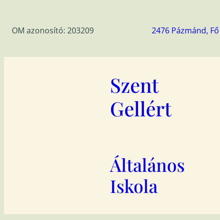
Ugrás
a
OM azonosító: 203209
2476 Pázmánd, Fő 
tartalomhoz
Szent
Gellért
Általános
Iskola