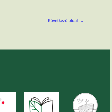
Következő oldal
→