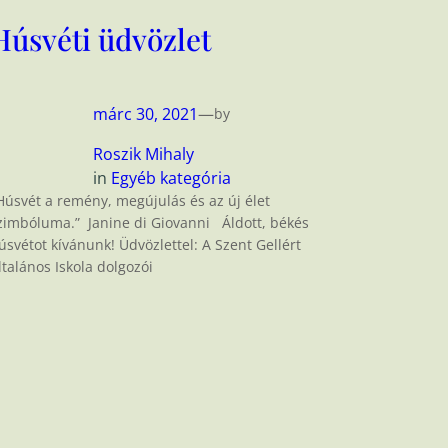
Húsvéti üdvözlet
márc 30, 2021
—
by
Roszik Mihaly
in
Egyéb kategória
Húsvét a remény, megújulás és az új élet
zimbóluma.” Janine di Giovanni Áldott, békés
úsvétot kívánunk! Üdvözlettel: A Szent Gellért
ltalános Iskola dolgozói