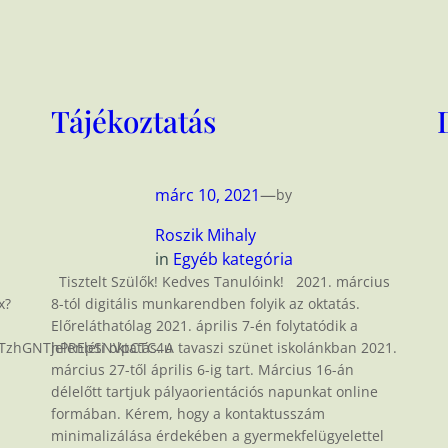
Tájékoztatás
márc 10, 2021
—
by
Roszik Mihaly
in
Egyéb kategória
Tisztelt Szülők! Kedves Tanulóink! 2021. március
x?
8-tól digitális munkarendben folyik az oktatás.
Előreláthatólag 2021. április 7-én folytatódik a
VRTzhGNThPREpSNVpCTC4u
jelenléti oktatás. A tavaszi szünet iskolánkban 2021.
március 27-től április 6-ig tart. Március 16-án
délelőtt tartjuk pályaorientációs napunkat online
formában. Kérem, hogy a kontaktusszám
minimalizálása érdekében a gyermekfelügyelettel