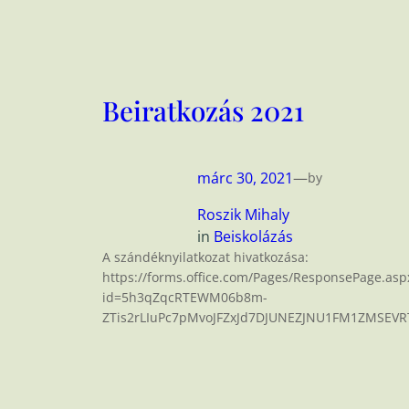
Beiratkozás 2021
márc 30, 2021
—
by
Roszik Mihaly
in
Beiskolázás
A szándéknyilatkozat hivatkozása:
https://forms.office.com/Pages/ResponsePage.asp
id=5h3qZqcRTEWM06b8m-
ZTis2rLIuPc7pMvoJFZxJd7DJUNEZJNU1FM1ZMSE