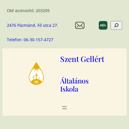
Ugrás
OM azonosító: 203209
a
tartalomhoz
Search
2476 Pázmánd, Fő utca 27.
Telefon: 06-30-157-4727
Szent Gellért
Általános
Iskola