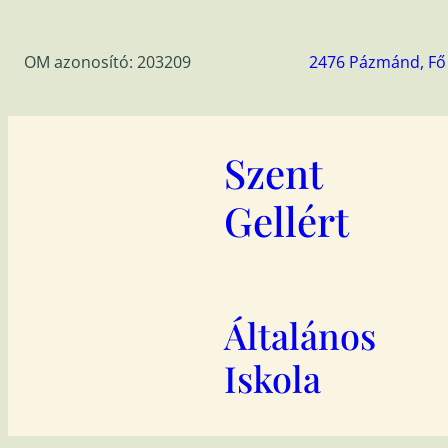
Ugrás
a
OM azonosító: 203209
2476 Pázmánd, Fő 
tartalomhoz
Szent
Gellért
Általános
Iskola