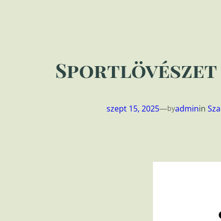
Sportlövészet
szept 15, 2025
—
admin
in
Sza
by