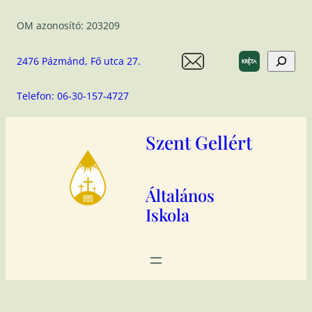
Ugrás
OM azonosító: 203209
a
tartalomhoz
Search
2476 Pázmánd, Fő utca 27.
Telefon: 06-30-157-4727
Szent Gellért
Általános
Iskola