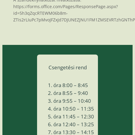
https://forms.office.com/Pages/ResponsePage.aspx?
id=5h3qZqcRTEWM06b8m-
ZTis2rLIuPc7pMvoJFZxJd7DJUNEZJNU1FM1ZMSEVRTzhGNT
Csengetési rend
óra 8:00 – 8:45
óra 8:55 – 9:40
óra 9:55 – 10:40
óra 10:50 – 11:35
óra 11:45 – 12:30
óra 12:40 – 13:25
óra 13:30 – 14:15