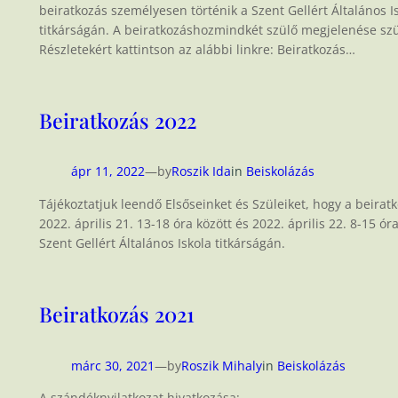
beiratkozás személyesen történik a Szent Gellért Általános I
titkárságán. A beiratkozáshozmindkét szülő megjelenése sz
Részletekért kattintson az alábbi linkre: Beiratkozás…
Beiratkozás 2022
ápr 11, 2022
—
by
Roszik Ida
in
Beiskolázás
Tájékoztatjuk leendő Elsőseinket és Szüleiket, hogy a beirat
2022. április 21. 13-18 óra között és 2022. április 22. 8-15 óra
Szent Gellért Általános Iskola titkárságán.
Beiratkozás 2021
márc 30, 2021
—
by
Roszik Mihaly
in
Beiskolázás
A szándéknyilatkozat hivatkozása: