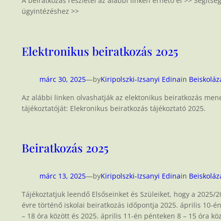
A beiratkozás részletei az alábbi linken érhető el >> Segíts
ügyintézéshez >>
Elektronikus beiratkozás 2025
márc 30, 2025
—
by
Kiripolszki-Izsanyi Edina
in
Beiskoláz
Az alábbi linken olvashatják az elektonikus beiratkozás men
tájékoztatóját: Elekronikus beiratkozás tájékoztató 2025.
Beiratkozás 2025
márc 13, 2025
—
by
Kiripolszki-Izsanyi Edina
in
Beiskoláz
Tájékoztatjuk leendő Elsőseinket és Szüleiket, hogy a 2025/2
évre történő iskolai beiratkozás időpontja 2025. április 10-é
– 18 óra között és 2025. április 11-én pénteken 8 – 15 óra köz