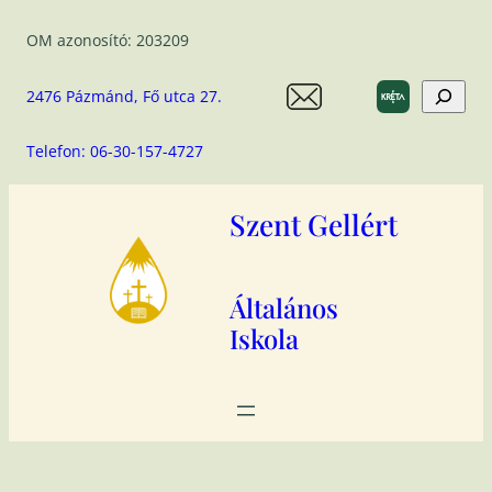
Ugrás
OM azonosító: 203209
a
tartalomhoz
Search
2476 Pázmánd, Fő utca 27.
Telefon: 06-30-157-4727
Szent Gellért
Általános
Iskola