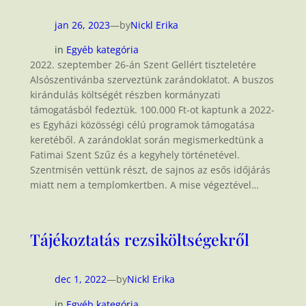
jan 26, 2023
—
by
Nickl Erika
in
Egyéb kategória
2022. szeptember 26-án Szent Gellért tiszteletére
Alsószentivánba szerveztünk zarándoklatot. A buszos
kirándulás költségét részben kormányzati
támogatásból fedeztük. 100.000 Ft-ot kaptunk a 2022-
es Egyházi közösségi célú programok támogatása
keretéből. A zarándoklat során megismerkedtünk a
Fatimai Szent Szűz és a kegyhely történetével.
Szentmisén vettünk részt, de sajnos az esős időjárás
miatt nem a templomkertben. A mise végeztével…
Tájékoztatás rezsiköltségekről
dec 1, 2022
—
by
Nickl Erika
in
Egyéb kategória