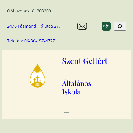
Ugrás
OM azonosító: 203209
a
tartalomhoz
Search
2476 Pázmánd, Fő utca 27.
Telefon: 06-30-157-4727
Szent Gellért
Általános
Iskola