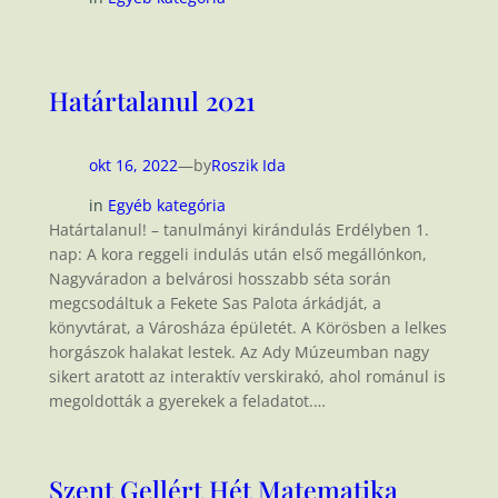
Határtalanul 2021
okt 16, 2022
—
by
Roszik Ida
in
Egyéb kategória
Határtalanul! – tanulmányi kirándulás Erdélyben 1.
nap: A kora reggeli indulás után első megállónkon,
Nagyváradon a belvárosi hosszabb séta során
megcsodáltuk a Fekete Sas Palota árkádját, a
könyvtárat, a Városháza épületét. A Körösben a lelkes
horgászok halakat lestek. Az Ady Múzeumban nagy
sikert aratott az interaktív verskirakó, ahol románul is
megoldották a gyerekek a feladatot.…
Szent Gellért Hét Matematika