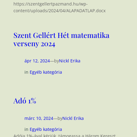
https://szentgellertpazmand.hu/wp-
content/uploads/2024/04/ALAPADATLAP.docx
Szent Gellért Hét matematika
verseny 2024
ápr 12, 2024
—
by
Nickl Erika
in
Egyéb kategória
Adó 1%
márc 10, 2024
—
by
Nickl Erika
in
Egyéb kategória
Adója 1%-ával kérjük, támogassa a Három Kereszt