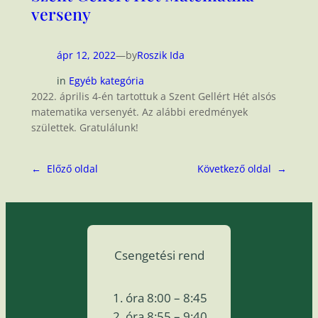
verseny
ápr 12, 2022
—
by
Roszik Ida
in
Egyéb kategória
2022. április 4-én tartottuk a Szent Gellért Hét alsós
matematika versenyét. Az alábbi eredmények
születtek. Gratulálunk!
←
Előző oldal
Következő oldal
→
Csengetési rend
óra 8:00 – 8:45
óra 8:55 – 9:40